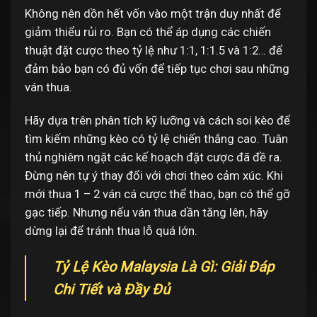
Không nên dồn hết vốn vào một trận duy nhất để
giảm thiểu rủi ro. Bạn có thể áp dụng các chiến
thuật đặt cược theo tỷ lệ như 1:1, 1:1.5 và 1:2… để
đảm bảo bạn có đủ vốn để tiếp tục chơi sau những
ván thua.
Hãy dựa trên phân tích kỹ lưỡng và cách soi kèo để
tìm kiếm những kèo có tỷ lệ chiến thắng cao. Tuân
thủ nghiêm ngặt các kế hoạch đặt cược đã đề ra.
Đừng nên tự ý thay đổi với chơi theo cảm xúc. Khi
mới thua 1 – 2 ván cá cược thể thao, bạn có thể gỡ
gạc tiếp. Nhưng nếu ván thua dần tăng lên, hãy
dừng lại để tránh thua lỗ quá lớn.
Tỷ Lệ Kèo Malaysia Là Gì: Giải Đáp
Chi Tiết và Đầy Đủ