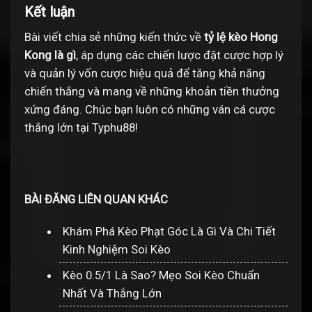
Kết luận
Bài viết chia sẻ những kiến thức về
tỷ lệ kèo Hong
Kong là gì
, áp dụng các chiến lược đặt cược hợp lý
và quản lý vốn cược hiệu quả để tăng khả năng
chiến thắng và mang về những khoản tiền thưởng
xứng đáng. Chúc bạn luôn có những ván cá cược
thắng lớn tại Typhu88!
BÀI ĐĂNG LIÊN QUAN KHÁC
Khám Phá Kèo Phạt Góc Là Gì Và Chi Tiết
Kinh Nghiệm Soi Kèo
Kèo 0.5/1 Là Sao? Mẹo Soi Kèo Chuẩn
Nhất Và Thắng Lớn