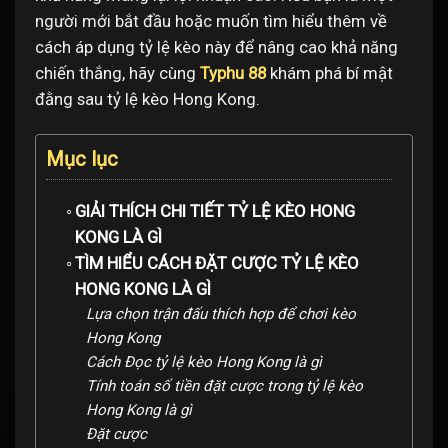
người mới bắt đầu hoặc muốn tìm hiểu thêm về
cách áp dụng tỷ lệ kèo này để nâng cao khả năng
chiến thắng, hãy cùng
Typhu 88
khám phá bí mật
đằng sau tỷ lệ kèo Hong Kong.
Mục lục
GIẢI THÍCH CHI TIẾT TỶ LỆ KÈO HONG
KONG LÀ GÌ
TÌM HIỂU CÁCH ĐẶT CƯỢC TỶ LỆ KÈO
HONG KONG LÀ GÌ
Lựa chọn trận đấu thích hợp để chơi kèo
Hong Kong
Cách Đọc tỷ lệ kèo Hong Kong là gì
Tính toán số tiền đặt cược trong tỷ lệ kèo
Hong Kong là gì
Đặt cược