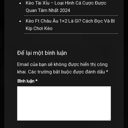
Kèo Tài Xỉu – Loại Hình Cá Cược Được
Quan Tâm Nhất 2024
Kèo Ft Châu Âu 1×2 Là Gì? Cách Đọc Và Bí
Kíp Chơi Kèo
Để lại một bình luận
Email của bạn sẽ không được hiển thị công
khai.
Các trường bắt buộc được đánh dấu
*
Bình luận
*